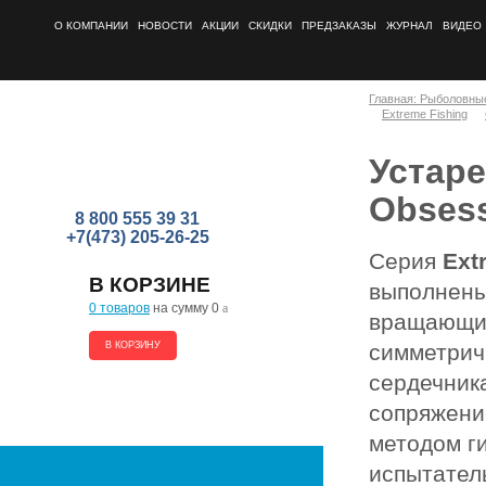
О КОМПАНИИ
НОВОСТИ
АКЦИИ
СКИДКИ
ПРЕДЗАКАЗЫ
ЖУРНАЛ
ВИДЕО
Главная: Рыболовны
Extreme Fishing
Устаре
Obses
8 800 555 39 31
+7(473) 205-26-25
Серия
Ext
В КОРЗИНЕ
выполнены
0 товаров
на сумму 0
a
вращающих
В КОРЗИНУ
симметрич
сердечник
сопряжени
методом г
испытател