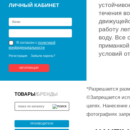
устойчиво
ЛИЧНЫЙ КАБИНЕТ
течения в
движущейс
работу леп
воду. Все
Я согласен с
политикой
приманкой
конфиденциальности
условий от
Регистрация
Забыли пароль?
АВТОРИЗАЦИЯ
*Разрешается разм
ТОВАРЫ
/
БРЕНДЫ
©Запрещается исп
целях. Нанесение 
фотографиях запр
ПРОИЗВОДИТЕЛИ