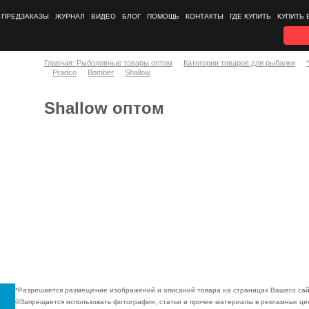
ПРЕДЗАКАЗЫ
ЖУРНАЛ
ВИДЕО
БЛОГ
ПОМОЩЬ
КОНТАКТЫ
ГДЕ КУПИТЬ
КУПИТЬ 
Главная: Рыболовные товары оптом
Категории товаров для рыбалки
Pradco
Bomber
Shallow
Shallow оптом
*Разрешается размещение изображений и описаний товара на страницах Вашего сай
©Запрещается использовать фотографии, статьи и прочие материалы в рекламных цел