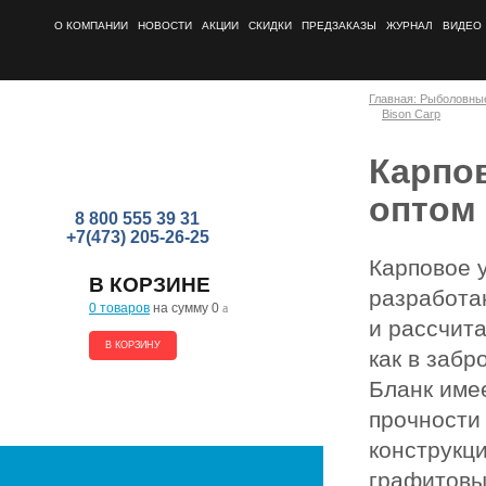
О КОМПАНИИ
НОВОСТИ
АКЦИИ
СКИДКИ
ПРЕДЗАКАЗЫ
ЖУРНАЛ
ВИДЕО
Главная: Рыболовны
Bison Carp
Карпов
оптом
8 800 555 39 31
+7(473) 205-26-25
Карповое
В КОРЗИНЕ
разработа
0 товаров
на сумму 0
a
и рассчит
В КОРЗИНУ
как в забр
Бланк име
прочности 
конструкц
графитовых