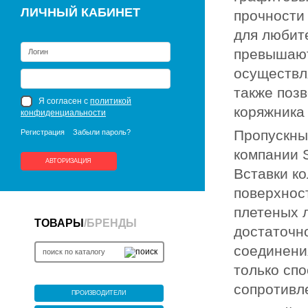
ЛИЧНЫЙ КАБИНЕТ
прочности 
для любит
превышают
осуществл
также поз
Я согласен с
политикой
коряжника 
конфиденциальности
Пропускные
Регистрация
Забыли пароль?
компании 
АВТОРИЗАЦИЯ
Вставки ко
поверхнос
плетеных 
ТОВАРЫ
/
БРЕНДЫ
достаточн
соединени
только спо
сопротивл
ПРОИЗВОДИТЕЛИ